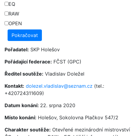
EQ
RAW
OPEN
Pořadatel:
SKP Holešov
Pořádající federace:
FČST (GPC)
Ředitel soutěže:
Vladislav Doležel
Kontakt:
dolezel.vladislav@seznam.cz
(tel.:
+420724311609)
Datum konání:
22. srpna 2020
Místo konání:
Holešov, Sokolovna Plačkov 547/2
Charakter soutěže:
Otevřené mezinárodní mistrovství